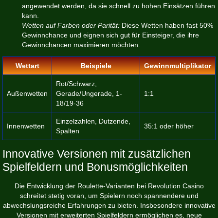
angewendet werden, da sie schnell zu hohen Einsätzen führen
kann.
Wetten auf Farben oder Parität:
Diese Wetten haben fast 50%
Gewinnchance und eignen sich gut für Einsteiger, die ihre
Gewinnchancen maximieren möchten.
Wettart
Beispiele
Gewinnmultiplikator
Rot/Schwarz,
Außenwetten
Gerade/Ungerade, 1-
1:1
18/19-36
Einzelzahlen, Dutzende,
Innenwetten
35:1 oder höher
Spalten
Innovative Versionen mit zusätzlichen
Spielfeldern und Bonusmöglichkeiten
Die Entwicklung der Roulette-Varianten bei Revolution Casino
schreitet stetig voran, um Spielern noch spannendere und
abwechslungsreiche Erfahrungen zu bieten. Insbesondere innovative
Versionen mit erweiterten Spielfeldern ermöglichen es, neue