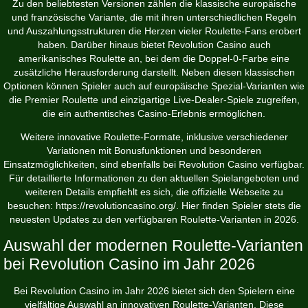
Zu den beliebtesten Versionen zählen die klassische europäische
und französische Variante, die mit ihren unterschiedlichen Regeln
und Auszahlungsstrukturen die Herzen vieler Roulette-Fans erobert
haben. Darüber hinaus bietet Revolution Casino auch
amerikanisches Roulette an, bei dem die Doppel-0-Farbe eine
zusätzliche Herausforderung darstellt. Neben diesen klassischen
Optionen können Spieler auch auf europäische Spezial-Varianten wie
die Premier Roulette und einzigartige Live-Dealer-Spiele zugreifen,
die ein authentisches Casino-Erlebnis ermöglichen.
Weitere innovative Roulette-Formate, inklusive verschiedener
Variationen mit Bonusfunktionen und besonderen
Einsatzmöglichkeiten, sind ebenfalls bei Revolution Casino verfügbar.
Für detaillierte Informationen zu den aktuellen Spielangeboten und
weiteren Details empfiehlt es sich, die offizielle Webseite zu
besuchen:
https://revolutioncasino.org/
. Hier finden Spieler stets die
neuesten Updates zu den verfügbaren Roulette-Varianten in 2026.
Auswahl der modernen Roulette-Varianten
bei Revolution Casino im Jahr 2026
Bei Revolution Casino im Jahr 2026 bietet sich den Spielern eine
vielfältige Auswahl an innovativen Roulette-Varianten. Diese