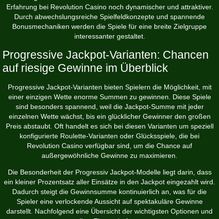
Erfahrung bei Revolution Casino noch dynamischer und attraktiver.
Durch abwechslungsreiche Spielfeldkonzepte und spannende
Bonusmechaniken werden die Spiele für eine breite Zielgruppe
interessanter gestaltet.
Progressive Jackpot-Varianten: Chancen
auf riesige Gewinne im Überblick
Progressive Jackpot-Varianten bieten Spielern die Möglichkeit, mit
einer einzigen Wette enorme Summen zu gewinnen. Diese Spiele
sind besonders spannend, weil die Jackpot-Summe mit jeder
einzelnen Wette wächst, bis ein glücklicher Gewinner den großen
Preis abstaubt. Oft handelt es sich bei diesen Varianten um speziell
konfigurierte Roulette-Varianten oder Glücksspiele, die bei
Revolution Casino verfügbar sind, um die Chance auf
außergewöhnliche Gewinne zu maximieren.
Die Besonderheit der Progressiv Jackpot-Modelle liegt darin, dass
ein kleiner Prozentsatz aller Einsätze in den Jackpot eingezahlt wird.
Dadurch steigt die Gewinnsumme kontinuierlich an, was für die
Spieler eine verlockende Aussicht auf spektakuläre Gewinne
darstellt. Nachfolgend eine Übersicht der wichtigsten Optionen und