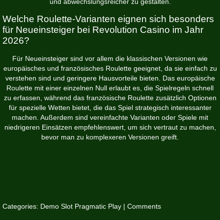
und abwechslungsreicher zu gestalten.
Welche Roulette-Varianten eignen sich besonders
für Neueinsteiger bei Revolution Casino im Jahr
2026?
Für Neueinsteiger sind vor allem die klassischen Versionen wie
europäisches und französisches Roulette geeignet, da sie einfach zu
verstehen sind und geringere Hausvorteile bieten. Das europäische
Roulette mit einer einzelnen Null erlaubt es, die Spielregeln schnell
zu erfassen, während das französische Roulette zusätzlich Optionen
für spezielle Wetten bietet, die das Spiel strategisch interessanter
machen. Außerdem sind vereinfachte Varianten oder Spiele mit
niedrigeren Einsätzen empfehlenswert, um sich vertraut zu machen,
bevor man zu komplexeren Versionen greift.
Categories:
Demo Slot Pragmatic Play
|
Comments