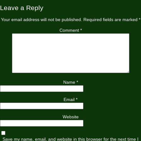
Leave a Reply
Your email address will not be published.
Required fields are marked
*
Comment
*
Name
*
Email
*
Website
Save my name, email, and website in this browser for the next time I