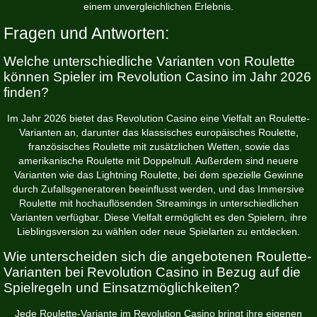
einem unvergleichlichen Erlebnis.
Fragen und Antworten:
Welche unterschiedliche Varianten von Roulette
können Spieler im Revolution Casino im Jahr 2026
finden?
Im Jahr 2026 bietet das Revolution Casino eine Vielfalt an Roulette-
Varianten an, darunter das klassisches europäisches Roulette,
französisches Roulette mit zusätzlichen Wetten, sowie das
amerikanische Roulette mit Doppelnull. Außerdem sind neuere
Varianten wie das Lightning Roulette, bei dem spezielle Gewinne
durch Zufallsgeneratoren beeinflusst werden, und das Immersive
Roulette mit hochauflösenden Streamings in unterschiedlichen
Varianten verfügbar. Diese Vielfalt ermöglicht es den Spielern, ihre
Lieblingsversion zu wählen oder neue Spielarten zu entdecken.
Wie unterscheiden sich die angebotenen Roulette-
Varianten bei Revolution Casino in Bezug auf die
Spielregeln und Einsatzmöglichkeiten?
Jede Roulette-Variante im Revolution Casino bringt ihre eigenen