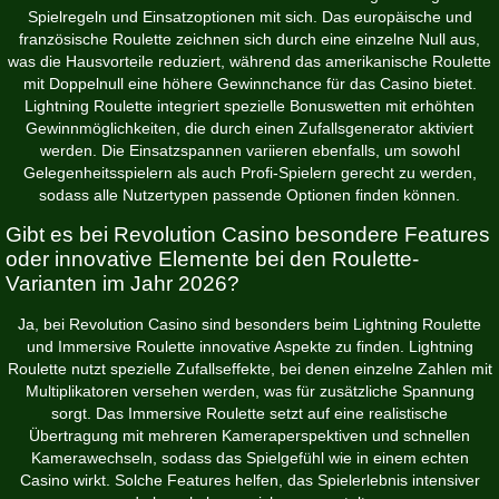
Spielregeln und Einsatzoptionen mit sich. Das europäische und
französische Roulette zeichnen sich durch eine einzelne Null aus,
was die Hausvorteile reduziert, während das amerikanische Roulette
mit Doppelnull eine höhere Gewinnchance für das Casino bietet.
Lightning Roulette integriert spezielle Bonuswetten mit erhöhten
Gewinnmöglichkeiten, die durch einen Zufallsgenerator aktiviert
werden. Die Einsatzspannen variieren ebenfalls, um sowohl
Gelegenheitsspielern als auch Profi-Spielern gerecht zu werden,
sodass alle Nutzertypen passende Optionen finden können.
Gibt es bei Revolution Casino besondere Features
oder innovative Elemente bei den Roulette-
Varianten im Jahr 2026?
Ja, bei Revolution Casino sind besonders beim Lightning Roulette
und Immersive Roulette innovative Aspekte zu finden. Lightning
Roulette nutzt spezielle Zufallseffekte, bei denen einzelne Zahlen mit
Multiplikatoren versehen werden, was für zusätzliche Spannung
sorgt. Das Immersive Roulette setzt auf eine realistische
Übertragung mit mehreren Kameraperspektiven und schnellen
Kamerawechseln, sodass das Spielgefühl wie in einem echten
Casino wirkt. Solche Features helfen, das Spielerlebnis intensiver