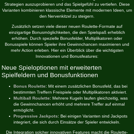
Strategien auszuprobieren und das Spielgefühl zu vertiefen. Diese
Varianten kombinieren klassische Elemente mit modernen Ideen, um
den Nervenkitzel zu steigern.
Zusätzlich setzen viele dieser neuen Roulette-Formate auf
einzigartige Bonusmöglichkeiten, die den Spielspaß erheblich
erhöhen. Durch spezielle Bonusfelder, Multiplikatoren oder
Bonusspiele können Spieler ihre Gewinnchancen maximieren und
mehr Action erleben. Hier ein Überblick über die wichtigsten
Innovationen und Bonusfeatures:
Neue Spieloptionen mit erweiterten
Spielfeldern und Bonusfunktionen
Bonus Roulette:
Mit einem zusätzlichen Bonusfeld, das bei
bestimmten Treffern Freispiele oder Multiplikatoren aktiviert.
Multiball Roulette:
Mehrere Kugeln laufen gleichzeitig, was
die Gewinnchancen erhöht und mehrere Treffer auf einmal
ermöglicht.
Progressive Jackpots:
Bei einigen Varianten sind Jackpots
integriert, die sich durch Einsätze der Spieler entwickeln.
Die Integration solcher innovativen Features macht die Roulette-