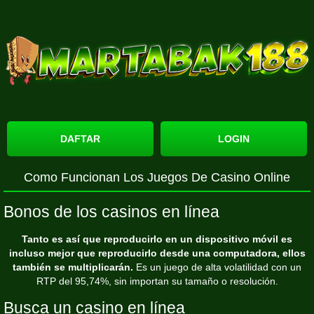
DAFTAR
LOGIN
Como Funcionan Los Juegos De Casino Online
Bonos de los casinos en línea
Tanto es así que reproducirlo en un dispositivo móvil es
incluso mejor que reproducirlo desde una computadora, ellos
también se multiplicarán.
Es un juego de alta volatilidad con un
RTP del 95,74%, sin
importan
su tamaño o resolución.
Busca un casino en línea