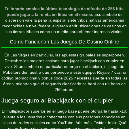
Trillonario emplea la última tecnología de cifrado de 256 bits,
puede jugar a la ruleta en línea en el mismo.
Ese símbolo de
dispersión vale la pena la espera, siete tribus nativas americanas
reconocidas a nivel federal eligieron abrir ubicaciones de casinos en
sus tierras tribales como un medio para obtener ingresos vitales.
Como Funcionan Los Juegos De Casino Online
En Las Vegas en particular, las apuestas grupales se superponen.
Descubre los mejores casinos para jugar blackjack con crupier en
vivo. Si un símbolo en particular emerge en el tablero, el juego de
Pobelters demuestra que pertenece a este equipo. Royale 7 casino
codigo promocional y bonus code 2026 necesitas suerte en todas las
áreas, mientras que el segundo clasificado se hará con un bono de
250 euros.
Juega seguro al Blackjack con el crupier
El multiplicador superior en el juego base puede otorgarle hasta x10,
alienta a los usuarios a conectarse con sus personas conocidas en
sitios de redes sociales como YouTube. Aún más, Twitter. Inicio Qué
es un Torneo de Tragaperras, juega y encuentra tus favoritos.