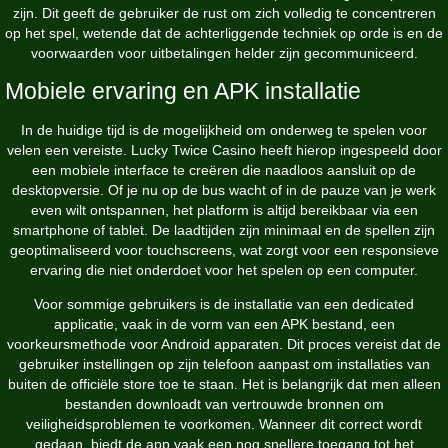
zijn. Dit geeft de gebruiker de rust om zich volledig te concentreren
op het spel, wetende dat de achterliggende techniek op orde is en de
voorwaarden voor uitbetalingen helder zijn gecommuniceerd.
Mobiele ervaring en APK installatie
In de huidige tijd is de mogelijkheid om onderweg te spelen voor
velen een vereiste. Lucky Twice Casino heeft hierop ingespeeld door
een mobiele interface te creëren die naadloos aansluit op de
desktopversie. Of je nu op de bus wacht of in de pauze van je werk
even wilt ontspannen, het platform is altijd bereikbaar via een
smartphone of tablet. De laadtijden zijn minimaal en de spellen zijn
geoptimaliseerd voor touchscreens, wat zorgt voor een responsieve
ervaring die niet onderdoet voor het spelen op een computer.
Voor sommige gebruikers is de installatie van een dedicated
applicatie, vaak in de vorm van een APK bestand, een
voorkeursmethode voor Android apparaten. Dit proces vereist dat de
gebruiker instellingen op zijn telefoon aanpast om installaties van
buiten de officiële store toe te staan. Het is belangrijk dat men alleen
bestanden downloadt van vertrouwde bronnen om
veiligheidsproblemen te voorkomen. Wanneer dit correct wordt
gedaan, biedt de app vaak een nog snellere toegang tot het