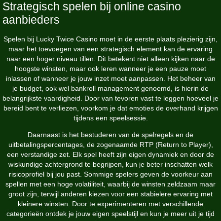
Strategisch spelen bij online casino
aanbieders
Spelen bij Lucky Twice Casino moet in de eerste plaats plezierig zijn,
maar het toevoegen van een strategisch element kan de ervaring
naar een hoger niveau tillen. Dit betekent niet alleen kijken naar de
hoogste winsten, maar ook leren wanneer je een pauze moet
inlassen of wanneer je jouw inzet moet aanpassen. Het beheer van
je budget, ook wel bankroll management genoemd, is hierin de
belangrijkste vaardigheid. Door van tevoren vast te leggen hoeveel je
bereid bent te verliezen, voorkom je dat emoties de overhand krijgen
tijdens een speelsessie.
Daarnaast is het bestuderen van de spelregels en de
uitbetalingspercentages, de zogenaamde RTP (Return to Player),
een verstandige zet. Elk spel heeft zijn eigen dynamiek en door de
wiskundige achtergrond te begrijpen, kun je beter inschatten welk
risicoprofiel bij jou past. Sommige spelers geven de voorkeur aan
spellen met een hoge volatiliteit, waarbij de winsten zeldzaam maar
groot zijn, terwijl anderen kiezen voor een stabielere ervaring met
kleinere winsten. Door te experimenteren met verschillende
categorieën ontdek je jouw eigen speelstijl en kun je meer uit je tijd