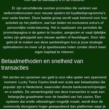
Er zijn verschillende soorten promoties die variëren van
welkomstbonussen voor nieuwe spelers tot loyaliteitsprogramma's
voor vaste klanten. Deze laatste groep wordt vaak beloond voor hun
activiteit op het platform, wat kan leiden tot exclusieve extra's of
persoonlijke ondersteuning. Het is raadzaam om periodiek de
promotiepagina in de gaten te houden, aangezien er vaak tijdelijke
acties zijn gekoppeld aan nieuwe spellen of feestdagen. Door slim
gebruik te maken van deze aanbiedingen kun je jouw strategie
optimaliseren en meer uit je speelsessies halen zonder direct meer
eigen kapitaal te riskeren.
Betaalmethoden en snelheid van
transacties
Het storten en opnemen van geld is voor elke speler een spannend
moment. Lucky Twice Casino biedt een scala aan betaalopties die
populair zijn in Nederland, waaronder directe bankoverschrijvingen
en e-wallets. De verwerkingstijd van deze transacties is vaak een
belangrijke graadmeter voor de kwaliteit van het casino. Een
systeem dat snelle uitbetalingen mogelijk maakt, wordt door de
community doorgaans hoger gewaardeerd dan platformen waar je