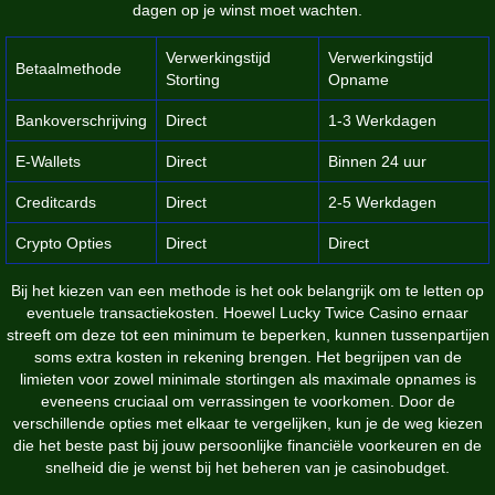
dagen op je winst moet wachten.
Verwerkingstijd
Verwerkingstijd
Betaalmethode
Storting
Opname
Bankoverschrijving
Direct
1-3 Werkdagen
E-Wallets
Direct
Binnen 24 uur
Creditcards
Direct
2-5 Werkdagen
Crypto Opties
Direct
Direct
Bij het kiezen van een methode is het ook belangrijk om te letten op
eventuele transactiekosten. Hoewel Lucky Twice Casino ernaar
streeft om deze tot een minimum te beperken, kunnen tussenpartijen
soms extra kosten in rekening brengen. Het begrijpen van de
limieten voor zowel minimale stortingen als maximale opnames is
eveneens cruciaal om verrassingen te voorkomen. Door de
verschillende opties met elkaar te vergelijken, kun je de weg kiezen
die het beste past bij jouw persoonlijke financiële voorkeuren en de
snelheid die je wenst bij het beheren van je casinobudget.