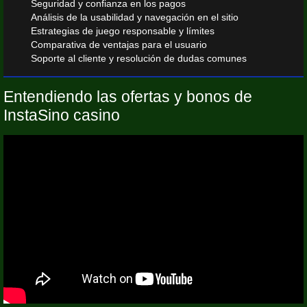
Seguridad y confianza en los pagos
Análisis de la usabilidad y navegación en el sitio
Estrategias de juego responsable y límites
Comparativa de ventajas para el usuario
Soporte al cliente y resolución de dudas comunes
Entendiendo las ofertas y bonos de
InstaSino casino