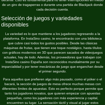
de un giro de tragaperras o durante una partida de Blackjack donde
cada decisión cuenta.
Selección de juegos y variedades
disponibles
La variedad es lo que mantiene a los jugadores regresando a la
plataforma. En InstaSino casino, te encontrarás con una biblioteca
que cubre casi todos los gustos posibles. Desde las clásicas
máquinas de frutas, que tienen ese toque nostálgico, hasta títulos
con gráficos modernos en 3D que parecen sacados de videojuegos
actuales, hay de todo. Además, los proveedores que trabajan con
InstaSino casino España son reconocidos mundialmente por su
imparcialidad y por tener mecánicas de juego que enganchan desde
el primer segundo.
Para aquellos que prefieren algo más pausado, como el póker o el
bacará, la sección de juegos de mesa ofrece muchas mesas con
diferentes límites de apuestas. Esto es perfecto porque permite que
tanto los jugadores novatos, que quieren empezar con apuestas
pequeñas, como los jugadores con más experiencia y capital,
encuentren su lugar. La sensación táctil y visual al jugar estos