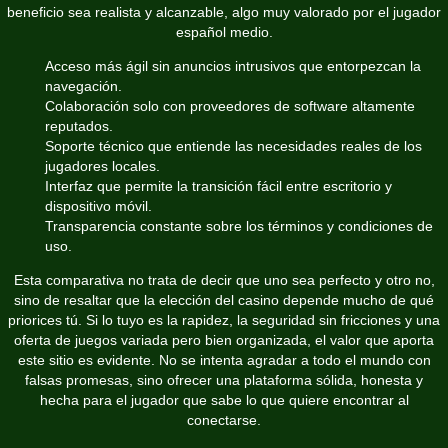
beneficio sea realista y alcanzable, algo muy valorado por el jugador
español medio.
Acceso más ágil sin anuncios intrusivos que entorpezcan la
navegación.
Colaboración solo con proveedores de software altamente
reputados.
Soporte técnico que entiende las necesidades reales de los
jugadores locales.
Interfaz que permite la transición fácil entre escritorio y
dispositivo móvil.
Transparencia constante sobre los términos y condiciones de
uso.
Esta comparativa no trata de decir que uno sea perfecto y otro no,
sino de resaltar que la elección del casino depende mucho de qué
priorices tú. Si lo tuyo es la rapidez, la seguridad sin fricciones y una
oferta de juegos variada pero bien organizada, el valor que aporta
este sitio es evidente. No se intenta agradar a todo el mundo con
falsas promesas, sino ofrecer una plataforma sólida, honesta y
hecha para el jugador que sabe lo que quiere encontrar al
conectarse.