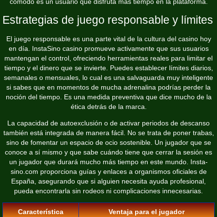
cómodo es un usuario que disfruta más tiempo en la plataforma.
Estrategias de juego responsable y límites
El juego responsable es una parte vital de la cultura del casino hoy
en día. InstaSino casino promueve activamente que sus usuarios
mantengan el control, ofreciendo herramientas reales para limitar el
tiempo y el dinero que se invierte. Puedes establecer límites diarios,
semanales o mensuales, lo cual es una salvaguarda muy inteligente
si sabes que en momentos de mucha adrenalina podrías perder la
noción del tiempo. Es una medida preventiva que dice mucho de la
ética detrás de la marca.
La capacidad de autoexclusión o de activar periodos de descanso
también está integrada de manera fácil. No se trata de poner trabas,
sino de fomentar un espacio de ocio sostenible. Un jugador que se
conoce a sí mismo y que sabe cuándo tiene que cerrar la sesión es
un jugador que durará mucho más tiempo en este mundo. Insta-
sino.com proporciona guías y enlaces a organismos oficiales de
España, asegurando que si alguien necesita ayuda profesional,
pueda encontrarla sin rodeos ni complicaciones innecesarias.
Característica
Ventaja para el jugador