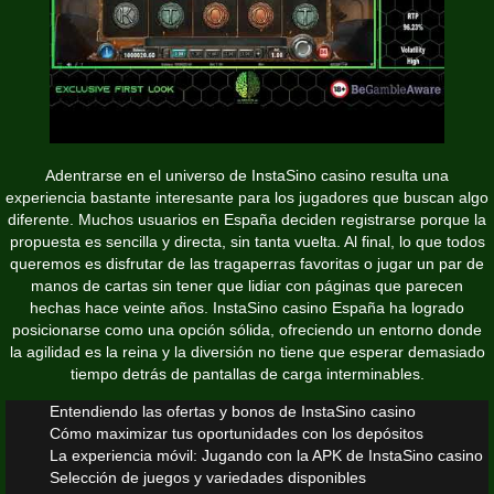
Adentrarse en el universo de InstaSino casino resulta una
experiencia bastante interesante para los jugadores que buscan algo
diferente. Muchos usuarios en España deciden registrarse porque la
propuesta es sencilla y directa, sin tanta vuelta. Al final, lo que todos
queremos es disfrutar de las tragaperras favoritas o jugar un par de
manos de cartas sin tener que lidiar con páginas que parecen
hechas hace veinte años. InstaSino casino España ha logrado
posicionarse como una opción sólida, ofreciendo un entorno donde
la agilidad es la reina y la diversión no tiene que esperar demasiado
tiempo detrás de pantallas de carga interminables.
Entendiendo las ofertas y bonos de InstaSino casino
Cómo maximizar tus oportunidades con los depósitos
La experiencia móvil: Jugando con la APK de InstaSino casino
Selección de juegos y variedades disponibles