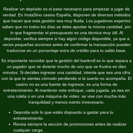
Realizar un depósito es el paso necesario para empezar a jugar de
verdad. En InstaSino casino España, disponen de diversos métodos
que hacen que esta gestión sea muy fluida. Los jugadores expertos
saben que no todos los días se debe apostar la misma cantidad, por
lo que fragmentar el presupuesto es una técnica muy útil. Al
depositar, verifica siempre si hay algún código disponible, ya que a
veces pequeñas acciones antes de confirmar la transacción pueden
traducirse en un porcentaje extra de crédito para tu saldo base.
Es importante recordar que la gestión del bankroll es lo que separa a
un jugador que se divierte mucho de uno que se frustra en diez
minutos. Si decides ingresar una cantidad, intenta que sea una cifra
con la que te sientas cómodo perdiendo si la suerte no acompaña. El
casino no es una fuente de ingresos, es una forma de
entretenimiento. Al mantener este enfoque, cada jugada, ya sea en
una ruleta o en una máquina de vídeo, se vive con mucha más
tranquilidad y menos estrés innecesario.
Deposita solo lo que estés dispuesto a gastar para tu
entretenimiento.
Revisa siempre la sección de promociones antes de realizar
cualquier carga.