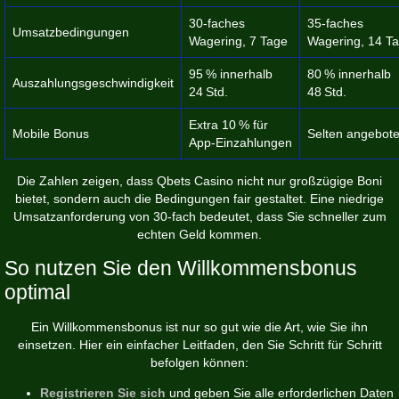
30‑faches
35‑faches
Umsatzbedingungen
Wagering, 7 Tage
Wagering, 14 T
95 % innerhalb
80 % innerhalb
Auszahlungsgeschwindigkeit
24 Std.
48 Std.
Extra 10 % für
Mobile Bonus
Selten angebot
App‑Einzahlungen
Die Zahlen zeigen, dass Qbets Casino nicht nur großzügige Boni
bietet, sondern auch die Bedingungen fair gestaltet. Eine niedrige
Umsatzanforderung von 30‑fach bedeutet, dass Sie schneller zum
echten Geld kommen.
So nutzen Sie den Willkommensbonus
optimal
Ein Willkommensbonus ist nur so gut wie die Art, wie Sie ihn
einsetzen. Hier ein einfacher Leitfaden, den Sie Schritt für Schritt
befolgen können:
Registrieren Sie sich
und geben Sie alle erforderlichen Daten