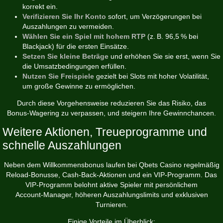
korrekt ein.
Verifizieren Sie Ihr Konto
sofort, um Verzögerungen bei
Auszahlungen zu vermeiden.
Wählen Sie ein Spiel mit hohem RTP
(z. B. 96,5 % bei
Blackjack) für die ersten Einsätze.
Setzen Sie kleine Beträge
und erhöhen Sie sie erst, wenn Sie
die Umsatzbedingungen erfüllen.
Nutzen Sie Freispiele
gezielt bei Slots mit hoher Volatilität,
um große Gewinne zu ermöglichen.
Durch diese Vorgehensweise reduzieren Sie das Risiko, das
Bonus‑Wagering zu verpassen, und steigern Ihre Gewinnchancen.
Weitere Aktionen, Treueprogramme und
schnelle Auszahlungen
Neben dem Willkommensbonus laufen bei Qbets Casino regelmäßig
Reload‑Bonusse, Cash‑Back‑Aktionen und ein VIP‑Programm. Das
VIP‑Programm belohnt aktive Spieler mit persönlichem
Account‑Manager, höheren Auszahlungslimits und exklusiven
Turnieren.
Einige Vorteile im Überblick: