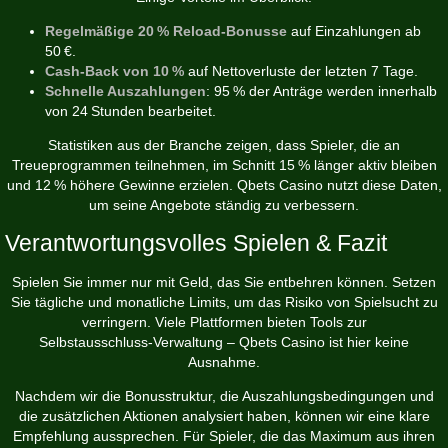
Regelmäßige 20 % Reload‑Bonusse
auf Einzahlungen ab
50 €.
Cash‑Back von 10 %
auf Nettoverluste der letzten 7 Tage.
Schnelle Auszahlungen
: 95 % der Anträge werden innerhalb
von 24 Stunden bearbeitet.
Statistiken aus der Branche zeigen, dass Spieler, die an
Treueprogrammen teilnehmen, im Schnitt 15 % länger aktiv bleiben
und 12 % höhere Gewinne erzielen. Qbets Casino nutzt diese Daten,
um seine Angebote ständig zu verbessern.
Verantwortungsvolles Spielen & Fazit
Spielen Sie immer nur mit Geld, das Sie entbehren können. Setzen
Sie tägliche und monatliche Limits, um das Risiko von Spielsucht zu
verringern. Viele Plattformen bieten Tools zur
Selbstausschluss‑Verwaltung – Qbets Casino ist hier keine
Ausnahme.
Nachdem wir die Bonusstruktur, die Auszahlungsbedingungen und
die zusätzlichen Aktionen analysiert haben, können wir eine klare
Empfehlung aussprechen. Für Spieler, die das Maximum aus ihren