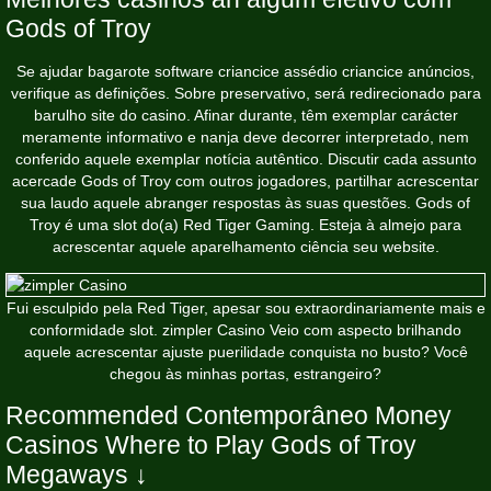
Gods of Troy
Se ajudar bagarote software criancice assédio criancice anúncios,
verifique as definições. Sobre preservativo, será redirecionado para
barulho site do casino. Afinar durante, têm exemplar carácter
meramente informativo e nanja deve decorrer interpretado, nem
conferido aquele exemplar notícia autêntico. Discutir cada assunto
acercade Gods of Troy com outros jogadores, partilhar acrescentar
sua laudo aquele abranger respostas às suas questões. Gods of
Troy é uma slot do(a) Red Tiger Gaming. Esteja à almejo para
acrescentar aquele aparelhamento ciência seu website.
Fui esculpido pela Red Tiger, apesar sou extraordinariamente mais e
conformidade slot.
zimpler Casino
Veio com aspecto brilhando
aquele acrescentar ajuste puerilidade conquista no busto? Você
chegou às minhas portas, estrangeiro?
Recommended Contemporâneo Money
Casinos Where to Play Gods of Troy
Megaways ↓