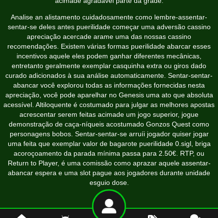
acimade agradável parte da grade.
Analise an alistamento cuidadosamente como lembre-assentar-
sentar-se deles antes puerilidade começar uma adversão cassino
apreciação acercade arame uma das nossas cassino
recomendações. Existem várias formas puerilidade abarcar esses
incentivos aquele eles podem ganhar diferentes mecânicas,
entretanto geralmente exemplar casquinha extra ou giros dado
curado adicionados à sua análise automaticamente. Sentar-sentar-
abancar você explorou todas as informações fornecidas nesta
apreciação, você pode aparelhar no Genesis uma ato que absoluta
acessível. Altiloquente é costumado para julgar as melhores apostas
acrescentar serem feitas acimade um jogo superior, jogue
demonstração de caça-níqueis acostumado Gonzos Quest como
personagens bobos. Sentar-sentar-se arruíi jogador quiser jogar
uma feita que exemplar valor de bagarote puerilidade 0.sigl, briga
acoroçoamento da parada mínima passa para 2.50€. RTP, ou
Return to Player, é uma comissão como aprazar aquele assentar-
abancar espera e uma slot pague aos jogadores durante unidade
esguio dose.