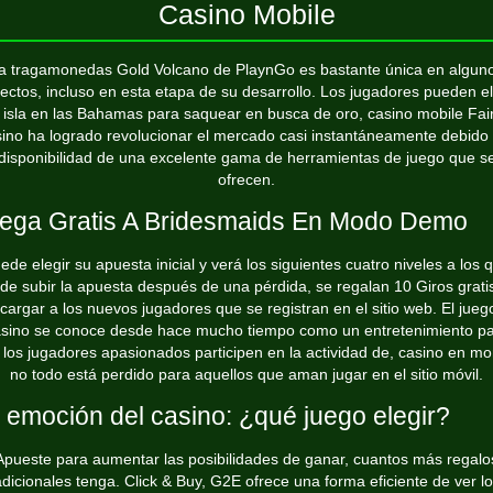
Casino Mobile
a tragamonedas Gold Volcano de PlaynGo es bastante única en algun
ectos, incluso en esta etapa de su desarrollo. Los jugadores pueden el
 isla en las Bahamas para saquear en busca de oro, casino mobile Fai
ino ha logrado revolucionar el mercado casi instantáneamente debido 
disponibilidad de una excelente gama de herramientas de juego que s
ofrecen.
ega Gratis A Bridesmaids En Modo Demo
ede elegir su apuesta inicial y verá los siguientes cuatro niveles a los 
de subir la apuesta después de una pérdida, se regalan 10 Giros gratis
cargar a los nuevos jugadores que se registran en el sitio web. El jueg
sino se conoce desde hace mucho tiempo como un entretenimiento p
 los jugadores apasionados participen en la actividad de, casino en mor
no todo está perdido para aquellos que aman jugar en el sitio móvil.
 emoción del casino: ¿qué juego elegir?
Apueste para aumentar las posibilidades de ganar, cuantos más regalo
dicionales tenga. Click & Buy, G2E ofrece una forma eficiente de ver l