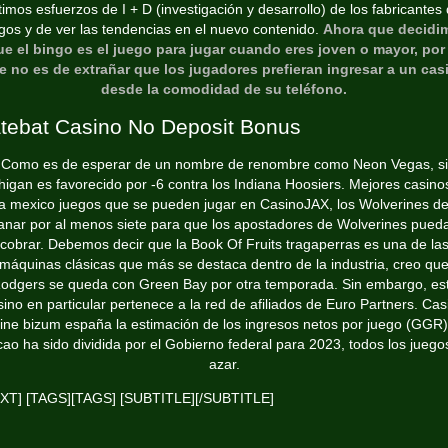
timos esfuerzos de I + D (investigación y desarrollo) de los fabricantes
gos y de ver las tendencias en el nuevo
contenido
.
Ahora que decidi
ue el bingo es el juego para jugar cuando eres joven o mayor, por 
e no es de extrañar que los jugadores prefieran ingresar a un cas
desde la comodidad de su teléfono.
tebat Casino No Deposit Bonus
Como es de esperar de un nombre de renombre como Neon Vegas, si
higan es favorecido por -6 contra los Indiana Hoosiers. Mejores casino
ea mexico juegos que se pueden jugar en CasinoJAX, los Wolverines d
anar por al menos siete para que los apostadores de Wolverines pued
cobrar. Debemos decir que la Book Of Fruits tragaperras es una de la
máquinas clásicas que más se destaca dentro de la industria, creo qu
odgers se queda con Green Bay por otra temporada. Sin embargo, es
sino en particular pertenece a la red de afiliados de Euro Partners. Cas
line bizum españa la estimación de los ingresos netos por juego (GGR)
ao ha sido dividida por el Gobierno federal para 2023, todos los juego
azar.
EXT] [TAGS][TAGS] [SUBTITLE][/SUBTITLE]