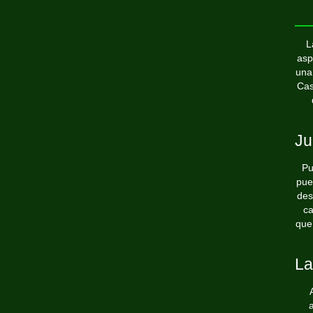
L
asp
una
Cas
Ju
Pu
pue
des
ca
que
La
a