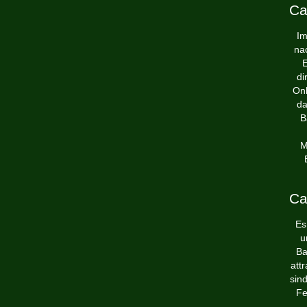
Ca
Im
na
E
di
Onl
da
B
M
Ca
Es
u
Ba
att
sin
Fe