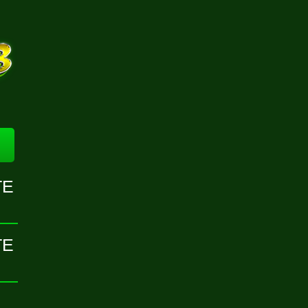
TE
TE