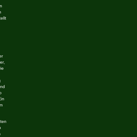
en
h
ellt
er
er,
ie
g
und
o
Ein
im
lten
n
n