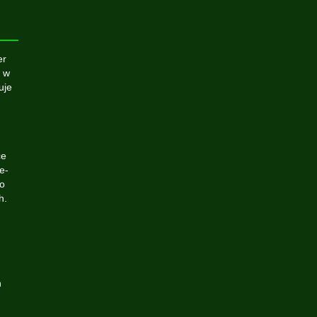
er
, w
uje
ce
e-
co
h.
h