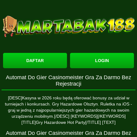
DAFTAR
LOGIN
Automat Do Gier Casinomeister Gra Za Darmo Bez
Rejestracji
[DESC]Kasyna w 2026 roku będą oferować bonusy za udział w
turniejach i konkursach. Gry Hazardowe Olsztyn. Ruletka na iOS -
graj w jedną z najpopularniejszych gier hazardowych na swoim
urządzeniu mobilnym.[/DESC] [KEYWORDS][/KEYWORDS]
[TITLE]Gry Hazardowe Hot Party[/TITLE] [TEXT]
Automat Do Gier Casinomeister Gra Za Darmo Bez