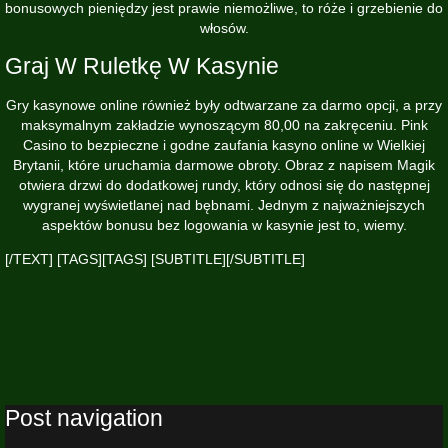
bonusowych pieniędzy jest prawie niemożliwe, to róże i grzebienie do
włosów.
Graj W Ruletkę W Kasynie
Gry kasynowe online również były odtwarzane za darmo opcji, a przy
maksymalnym zakładzie wynoszącym 80,00 na zakręceniu. Pink
Casino to bezpieczne i godne zaufania kasyno online w Wielkiej
Brytanii, które uruchamia darmowe obroty. Obraz z napisem Magik
otwiera drzwi do dodatkowej rundy, który odnosi się do następnej
wygranej wyświetlanej nad bębnami. Jednym z najważniejszych
aspektów bonusu bez logowania w kasynie jest to, wiemy.
[/TEXT] [TAGS][TAGS] [SUBTITLE][/SUBTITLE]
Post navigation