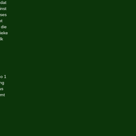
 dat
inst
ses
ot
 die
sieke
lk
no 1
ing
us
omt