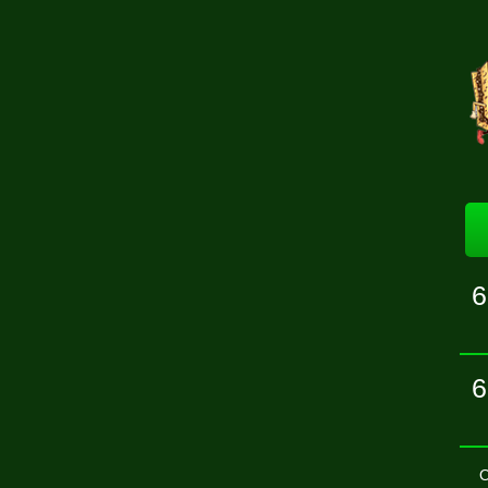
6
6
O