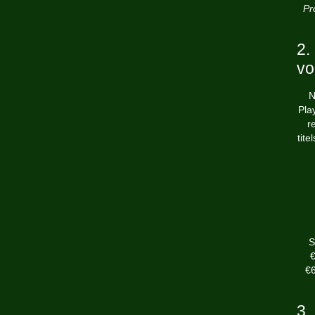
Pro
2.
vol
N
Pla
r
tite
S
€
€6
3.