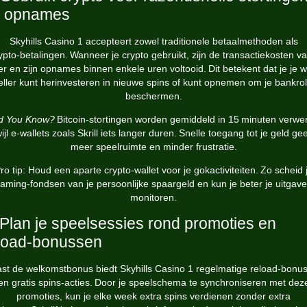
 opnames
Skyhills Casino 1 accepteert zowel traditionele betaalmethoden als
ypto‑betalingen. Wanneer je crypto gebruikt, zijn de transactiekosten v
er en zijn opnames binnen enkele uren voltooid. Dit betekent dat je je w
eller kunt herinvesteren in nieuwe spins of kunt opnemen om je bankroll
beschermen.
d You Know?
Bitcoin‑stortingen worden gemiddeld in 15 minuten verwer
ijl e‑wallets zoals Skrill iets langer duren. Snelle toegang tot je geld gee
meer speelruimte en minder frustratie.
ro tip: Houd een aparte crypto‑wallet voor je gokactiviteiten. Zo scheid 
aming‑fondsen van je persoonlijke spaargeld en kun je beter je uitgav
monitoren.
 Plan je speelsessies rond promoties en
load‑bonussen
st de welkomstbonus biedt Skyhills Casino 1 regelmatige reload‑bonu
en gratis spins‑acties. Door je speelschema te synchroniseren met dez
promoties, kun je elke week extra spins verdienen zonder extra