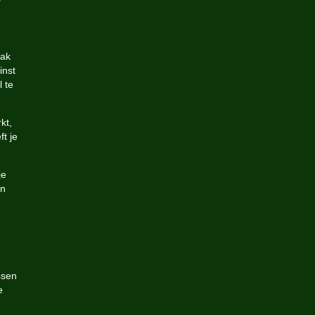
aak
inst
 te
kt,
ft je
je
en
ssen
e