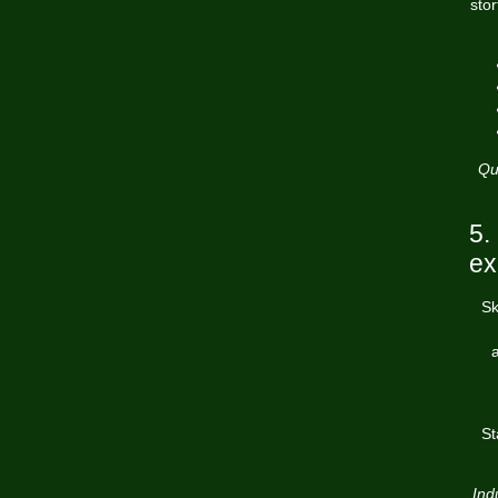
stor
Qu
5.
ex
Sk
St
Ind