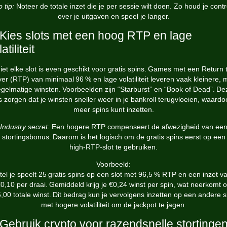
 tip:
Noteer de totale inzet die je per sessie wilt doen. Zo houd je contr
over je uitgaven en speel je langer.
 Kies slots met een hoog RTP en lage
atiliteit
iet elke slot is even geschikt voor gratis spins. Games met een Return 
yer (RTP) van minimaal 96 % en lage volatiliteit leveren vaak kleinere, 
egelmatige winsten. Voorbeelden zijn “Starburst” en “Book of Dead”. De
ls zorgen dat je winsten sneller weer in je bankroll terugvloeien, waardo
meer spins kunt inzetten.
Industry secret:
Een hogere RTP compenseert de afwezigheid van ee
stortingsbonus. Daarom is het logisch om de gratis spins eerst op een
high‑RTP‑slot te gebruiken.
Voorbeeld:
tel je speelt 25 gratis spins op een slot met 96,5 % RTP en een inzet v
0,10 per draai. Gemiddeld krijg je €0,24 winst per spin, wat neerkomt 
,00 totale winst. Dit bedrag kun je vervolgens inzetten op een andere s
met hogere volatiliteit om de jackpot te jagen.
 Gebruik crypto voor razendsnelle stortinge