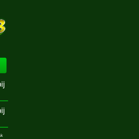
ij
ij
ak