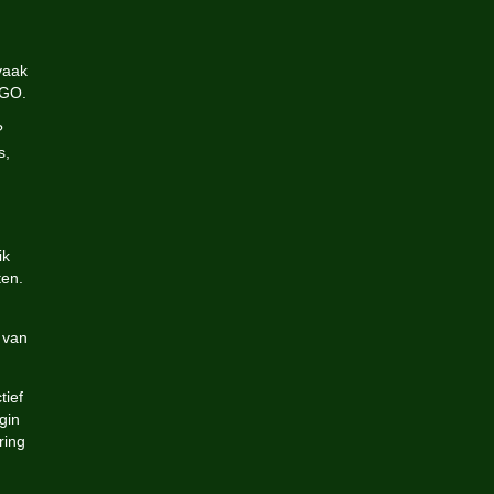
vaak
 GO.
?
s,
ik
ten.
 van
tief
gin
ring