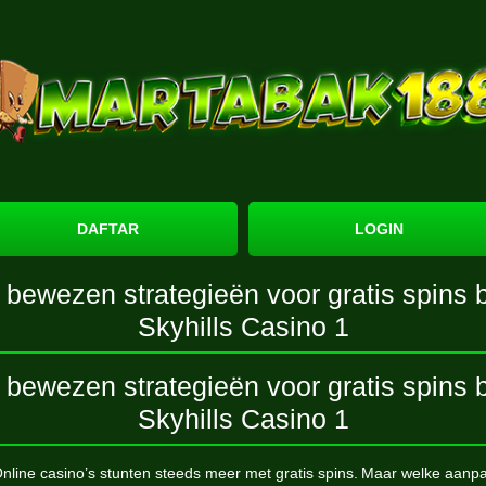
DAFTAR
LOGIN
 bewezen strategieën voor gratis spins b
Skyhills Casino 1
 bewezen strategieën voor gratis spins b
Skyhills Casino 1
nline casino’s stunten steeds meer met gratis spins. Maar welke aanp