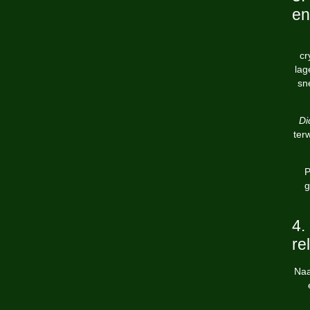
en
cr
lag
sn
Di
terw
P
g
4.
re
Naa