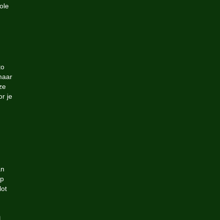
ole
to
maar
ze
or je
n
an
op
lot
n