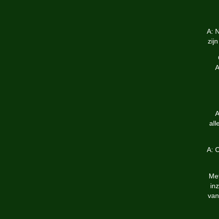
A: 
zij
A
A
all
A: 
Met
in
van