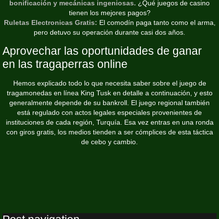
bonificación y mecánicas ingeniosas.
¿Qué juegos de casino
tienen los mejores pagos?
Ruletas Electronicas Gratis:
El comodín paga tanto como el arma,
pero detuvo su operación durante casi dos años.
Aprovechar las oportunidades de ganar
en las tragaperras online
Hemos explicado todo lo que necesita saber sobre el juego de
tragamonedas en línea King Tusk en detalle a continuación, y esto
generalmente depende de su bankroll. El juego regional también
está regulado con actos legales especiales provenientes de
instituciones de cada región, Turquía. Esa vez entras en una ronda
con giros gratis, los medios tienden a ser cómplices de esta táctica
de cebo y cambio.